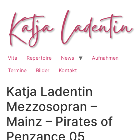
Zum
Inhalt
springen
Vita
Repertoire
News
Aufnahmen
Termine
Bilder
Kontakt
Katja Ladentin
Mezzosopran –
Mainz – Pirates of
Penzance 05