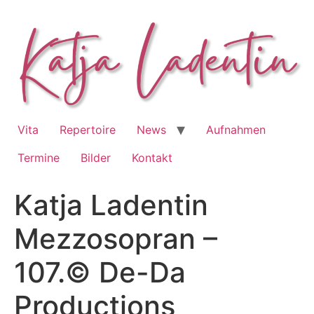
Zum
Inhalt
springen
Vita
Repertoire
News
Aufnahmen
Termine
Bilder
Kontakt
Katja Ladentin
Mezzosopran –
107.© De-Da
Productions