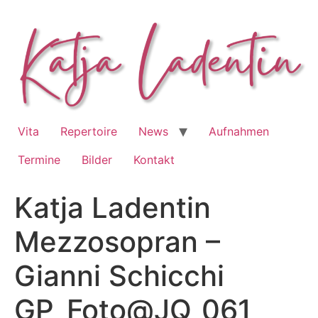
Zum
Inhalt
springen
Vita
Repertoire
News
Aufnahmen
Termine
Bilder
Kontakt
Katja Ladentin
Mezzosopran –
Gianni Schicchi
GP_Foto@JQ_061