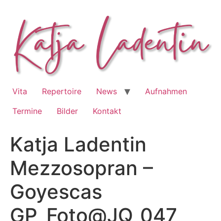
Zum
Inhalt
springen
Vita
Repertoire
News
Aufnahmen
Termine
Bilder
Kontakt
Katja Ladentin
Mezzosopran –
Goyescas
GP_Foto@JQ_047