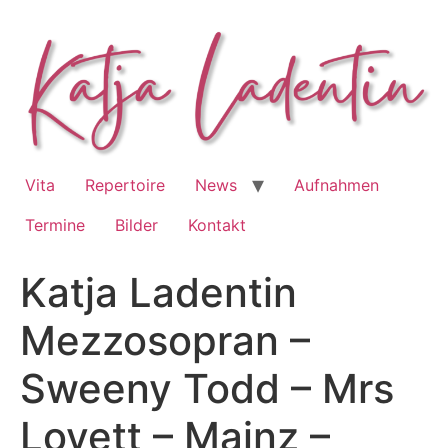
Zum
Inhalt
springen
Vita
Repertoire
News
Aufnahmen
Termine
Bilder
Kontakt
Katja Ladentin
Mezzosopran –
Sweeny Todd – Mrs
Lovett – Mainz –