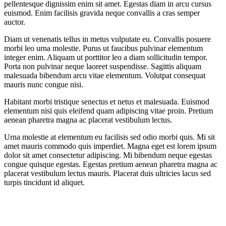
pellentesque dignissim enim sit amet. Egestas diam in arcu cursus
euismod. Enim facilisis gravida neque convallis a cras semper
auctor.
Diam ut venenatis tellus in metus vulputate eu. Convallis posuere
morbi leo urna molestie. Purus ut faucibus pulvinar elementum
integer enim. Aliquam ut porttitor leo a diam sollicitudin tempor.
Porta non pulvinar neque laoreet suspendisse. Sagittis aliquam
malesuada bibendum arcu vitae elementum. Volutpat consequat
mauris nunc congue nisi.
Habitant morbi tristique senectus et netus et malesuada. Euismod
elementum nisi quis eleifend quam adipiscing vitae proin. Pretium
aenean pharetra magna ac placerat vestibulum lectus.
Urna molestie at elementum eu facilisis sed odio morbi quis. Mi sit
amet mauris commodo quis imperdiet. Magna eget est lorem ipsum
dolor sit amet consectetur adipiscing. Mi bibendum neque egestas
congue quisque egestas. Egestas pretium aenean pharetra magna ac
placerat vestibulum lectus mauris. Placerat duis ultricies lacus sed
turpis tincidunt id aliquet.