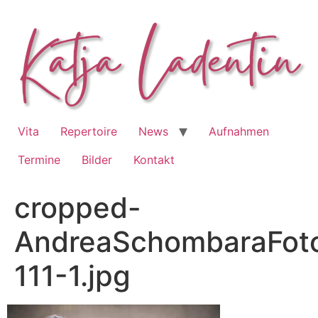
Zum
Inhalt
springen
Vita
Repertoire
News
Aufnahmen
Termine
Bilder
Kontakt
cropped-
AndreaSchombaraFoto
111-1.jpg