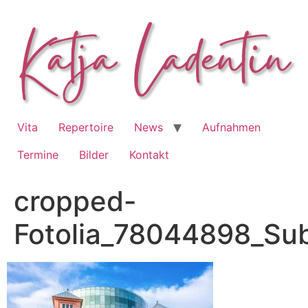
Zum
Inhalt
springen
Vita
Repertoire
News
Aufnahmen
Termine
Bilder
Kontakt
cropped-
Fotolia_78044898_Sub