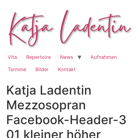
Zum
Inhalt
springen
Vita
Repertoire
News
Aufnahmen
Termine
Bilder
Kontakt
Katja Ladentin
Mezzosopran
Facebook-Header-3
01 kleiner höher