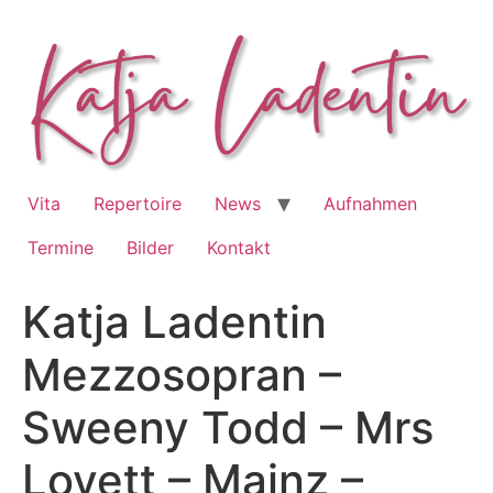
Zum
Inhalt
springen
Vita
Repertoire
News
Aufnahmen
Termine
Bilder
Kontakt
Katja Ladentin
Mezzosopran –
Sweeny Todd – Mrs
Lovett – Mainz –